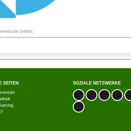
 Gamescom bieten.
 SEITEN
SOZIALE NETZWERKE
Grenzen
eiheit
 Gaming
t?