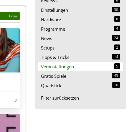
Reviews
8
Einstellungen
30
Filter
Hardware
8
Programme
4
News
24
Setups
2
Tipps & Tricks
14
Veranstaltungen
5
Gratis Spiele
45
Quadstick
10
Filter zurücksetzen
0