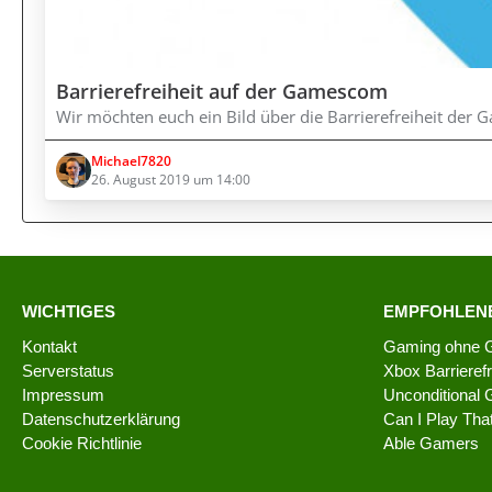
Barrierefreiheit auf der Gamescom
Wir möchten euch ein Bild über die Barrierefreiheit der
Michael7820
26. August 2019 um 14:00
WICHTIGES
EMPFOHLENE
Kontakt
Gaming ohne 
Serverstatus
Xbox Barrierefr
Impressum
Unconditional
Datenschutzerklärung
Can I Play Tha
Cookie Richtlinie
Able Gamers