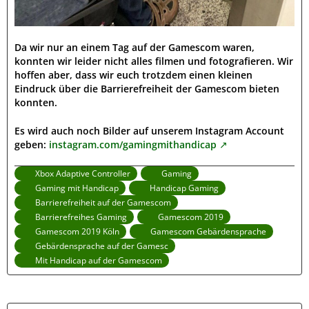
Da wir nur an einem Tag auf der Gamescom waren,
konnten wir leider nicht alles filmen und fotografieren. Wir
hoffen aber, dass wir euch trotzdem einen kleinen
Eindruck über die Barrierefreiheit der Gamescom bieten
konnten.
Es wird auch noch Bilder auf unserem Instagram Account
geben:
instagram.com/gamingmithandicap
Xbox Adaptive Controller
Gaming
Gaming mit Handicap
Handicap Gaming
Barrierefreiheit auf der Gamescom
Barrierefreihes Gaming
Gamescom 2019
Gamescom 2019 Köln
Gamescom Gebärdensprache
Gebärdensprache auf der Gamesc
Mit Handicap auf der Gamescom