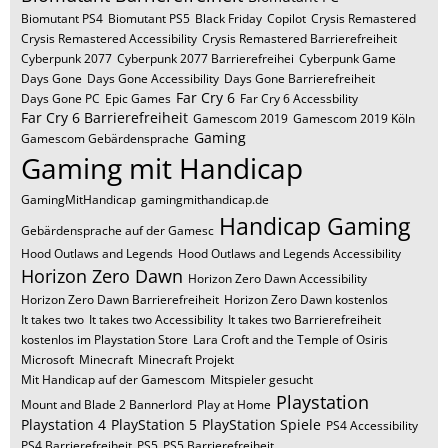
Biomutant PS4
Biomutant PS5
Black Friday
Copilot
Crysis Remastered
Crysis Remastered Accessibility
Crysis Remastered Barrierefreiheit
Cyberpunk 2077
Cyberpunk 2077 Barrierefreihei
Cyberpunk Game
Days Gone
Days Gone Accessibility
Days Gone Barrierefreiheit
Far Cry 6
Days Gone PC
Epic Games
Far Cry 6 Accessbility
Far Cry 6 Barrierefreiheit
Gamescom 2019
Gamescom 2019 Köln
Gaming
Gamescom Gebärdensprache
Gaming mit Handicap
GamingMitHandicap
gamingmithandicap.de
Handicap Gaming
Gebärdensprache auf der Gamesc
Hood Outlaws and Legends
Hood Outlaws and Legends Accessibility
Horizon Zero Dawn
Horizon Zero Dawn Accessibility
Horizon Zero Dawn Barrierefreiheit
Horizon Zero Dawn kostenlos
It takes two
It takes two Accessibility
It takes two Barrierefreiheit
kostenlos im Playstation Store
Lara Croft and the Temple of Osiris
Microsoft
Minecraft
Minecraft Projekt
Mit Handicap auf der Gamescom
Mitspieler gesucht
Playstation
Mount and Blade 2 Bannerlord
Play at Home
Playstation 4
PlayStation 5
PlayStation Spiele
PS4 Accessibility
PS4 Barrierefreiheit
PS5
PS5 Barrierefreiheit