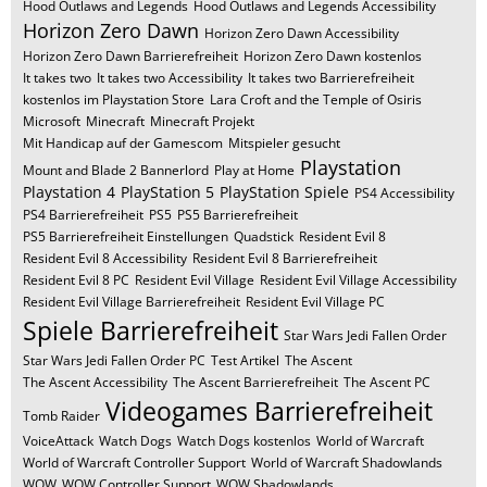
Hood Outlaws and Legends
Hood Outlaws and Legends Accessibility
Horizon Zero Dawn
Horizon Zero Dawn Accessibility
Horizon Zero Dawn Barrierefreiheit
Horizon Zero Dawn kostenlos
It takes two
It takes two Accessibility
It takes two Barrierefreiheit
kostenlos im Playstation Store
Lara Croft and the Temple of Osiris
Microsoft
Minecraft
Minecraft Projekt
Mit Handicap auf der Gamescom
Mitspieler gesucht
Playstation
Mount and Blade 2 Bannerlord
Play at Home
Playstation 4
PlayStation 5
PlayStation Spiele
PS4 Accessibility
PS4 Barrierefreiheit
PS5
PS5 Barrierefreiheit
PS5 Barrierefreiheit Einstellungen
Quadstick
Resident Evil 8
Resident Evil 8 Accessibility
Resident Evil 8 Barrierefreiheit
Resident Evil 8 PC
Resident Evil Village
Resident Evil Village Accessibility
Resident Evil Village Barrierefreiheit
Resident Evil Village PC
Spiele Barrierefreiheit
Star Wars Jedi Fallen Order
Star Wars Jedi Fallen Order PC
Test Artikel
The Ascent
The Ascent Accessibility
The Ascent Barrierefreiheit
The Ascent PC
Videogames Barrierefreiheit
Tomb Raider
VoiceAttack
Watch Dogs
Watch Dogs kostenlos
World of Warcraft
World of Warcraft Controller Support
World of Warcraft Shadowlands
WOW
WOW Controller Support
WOW Shadowlands