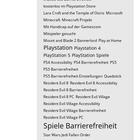
kostenlos im Playstation Store
Lara Croft and the Temple of Osiris
Microsoft
Minecraft
Minecraft Projekt
Mit Handicap auf der Gamescom
Mitspieler gesucht
Mount and Blade 2 Bannerlord
Play at Home
Playstation
Playstation 4
PlayStation 5
PlayStation Spiele
PS4 Accessibility
PS4 Barrierefreiheit
PS5
PS5 Barrierefreiheit
PS5 Barrierefreiheit Einstellungen
Quadstick
Resident Evil 8
Resident Evil 8 Accessibility
Resident Evil 8 Barrierefreiheit
Resident Evil 8 PC
Resident Evil Village
Resident Evil Village Accessibility
Resident Evil Village Barrierefreiheit
Resident Evil Village PC
Spiele Barrierefreiheit
Star Wars Jedi Fallen Order