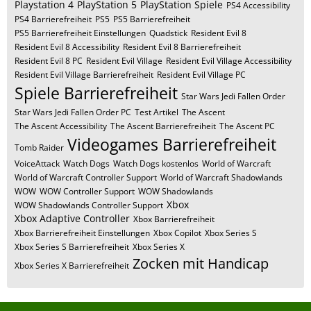
Playstation 4
PlayStation 5
PlayStation Spiele
PS4 Accessibility
PS4 Barrierefreiheit
PS5
PS5 Barrierefreiheit
PS5 Barrierefreiheit Einstellungen
Quadstick
Resident Evil 8
Resident Evil 8 Accessibility
Resident Evil 8 Barrierefreiheit
Resident Evil 8 PC
Resident Evil Village
Resident Evil Village Accessibility
Resident Evil Village Barrierefreiheit
Resident Evil Village PC
Spiele Barrierefreiheit
Star Wars Jedi Fallen Order
Star Wars Jedi Fallen Order PC
Test Artikel
The Ascent
The Ascent Accessibility
The Ascent Barrierefreiheit
The Ascent PC
Videogames Barrierefreiheit
Tomb Raider
VoiceAttack
Watch Dogs
Watch Dogs kostenlos
World of Warcraft
World of Warcraft Controller Support
World of Warcraft Shadowlands
WOW
WOW Controller Support
WOW Shadowlands
Xbox
WOW Shadowlands Controller Support
Xbox Adaptive Controller
Xbox Barrierefreiheit
Xbox Barrierefreiheit Einstellungen
Xbox Copilot
Xbox Series S
Xbox Series S Barrierefreiheit
Xbox Series X
Zocken mit Handicap
Xbox Series X Barrierefreiheit