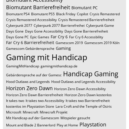
Biomutant Barrierefreiheit
Biomutant PC
Biomutant PS4
Biomutant PS5
Black Friday
Copilot
Crysis Remastered
Crysis Remastered Accessibility
Crysis Remastered Barrierefreiheit
Cyberpunk 2077
Cyberpunk 2077 Barrierefreihei
Cyberpunk Game
Days Gone
Days Gone Accessibility
Days Gone Barrierefreiheit
Far Cry 6
Days Gone PC
Epic Games
Far Cry 6 Accessbility
Far Cry 6 Barrierefreiheit
Gamescom 2019
Gamescom 2019 Köln
Gaming
Gamescom Gebärdensprache
Gaming mit Handicap
GamingMitHandicap
gamingmithandicap.de
Handicap Gaming
Gebärdensprache auf der Gamesc
Hood Outlaws and Legends
Hood Outlaws and Legends Accessibility
Horizon Zero Dawn
Horizon Zero Dawn Accessibility
Horizon Zero Dawn Barrierefreiheit
Horizon Zero Dawn kostenlos
It takes two
It takes two Accessibility
It takes two Barrierefreiheit
kostenlos im Playstation Store
Lara Croft and the Temple of Osiris
Microsoft
Minecraft
Minecraft Projekt
Mit Handicap auf der Gamescom
Mitspieler gesucht
Playstation
Mount and Blade 2 Bannerlord
Play at Home